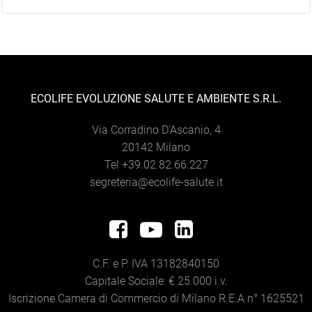
ECOLIFE EVOLUZIONE SALUTE E AMBIENTE S.R.L.
Via Corradino D'Ascanio, 4
20142 Milano
Tel +39.02.82.66.227
segreteria@ecolife-salute.it
C.F. e P. IVA 13182840150
Capitale Sociale: € 25.000 i.v.
Iscrizione Camera di Commercio di Milano R.E.A n° 1625521