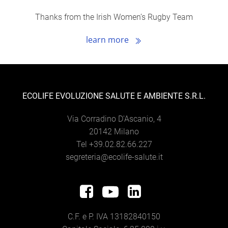
Thanks from the Irish Women’s Rugby Team
learn more
ECOLIFE EVOLUZIONE SALUTE E AMBIENTE S.R.L.
Via Corradino D'Ascanio, 4
20142 Milano
Tel +39.02.82.66.227
segreteria@ecolife-salute.it
C.F. e P. IVA 13182840150