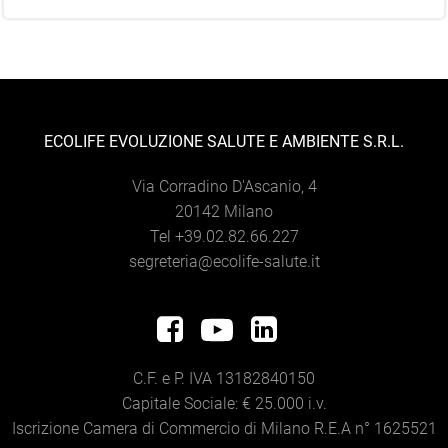
ECOLIFE EVOLUZIONE SALUTE E AMBIENTE S.R.L.
Via Corradino D'Ascanio, 4
20142 Milano
Tel +39.02.82.66.227
segreteria@ecolife-salute.it
C.F. e P. IVA 13182840150
Capitale Sociale: € 25.000 i.v.
Iscrizione Camera di Commercio di Milano R.E.A n° 1625521