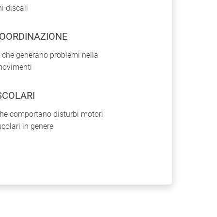
i discali
COORDINAZIONE
e che generano problemi nella
movimenti
SCOLARI
che comportano disturbi motori
colari in genere