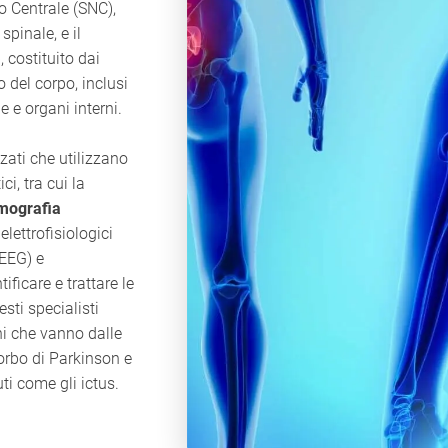
so Centrale (SNC),
spinale, e il
 costituito dai
o del corpo, inclusi
e e organi interni.
zati che utilizzano
i, tra cui la
mografia
elettrofisiologici
EEG) e
ificare e trattare le
sti specialisti
ni che vanno dalle
orbo di Parkinson e
uti come gli ictus.