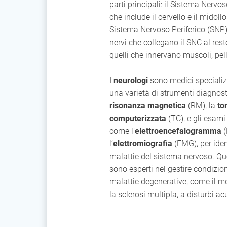
parti principali: il Sistema Nervo
che include il cervello e il midollo 
Sistema Nervoso Periferico (SNP),
nervi che collegano il SNC al rest
quelli che innervano muscoli, pell
I
neurologi
sono medici specializ
una varietà di strumenti diagnostic
risonanza magnetica
(RM), la
to
computerizzata
(TC), e gli esami 
come l’
elettroencefalogramma
(
l’
elettromiografia
(EMG), per ident
malattie del sistema nervoso. Que
sono esperti nel gestire condizio
malattie degenerative, come il m
la sclerosi multipla, a disturbi ac