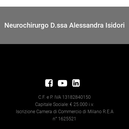
Neurochirurgo D.ssa Alessandra Isidori
C.F. e P. IVA 13182840150
Capitale Sociale: € 25.000 i.v.
Iscrizione Camera di Commercio di Milano R.E.A
n° 1625521